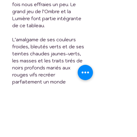
fois nous effraies un peu. Le
grand jeu de l’Ombre et la
Lumière font partie intégrante
de ce tableau.
L’amalgame de ses couleurs
froides, bleutés verts et de ses
teintes chaudes jaunes-verts,
les masses et les traits tirés de
noirs profonds mariés aux
rouges vifs recréer
parfaitement un monde
émotionnel où le mouvement
bas son plein.
« Marche entre l’ombre et la
lumière »
saura vous surprendre
par ses histoires secrètes
cachées qui se dévoileront