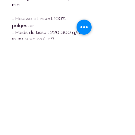
midi.
- Housse et insert 100%
polyester
- Poids du tissu : 220-300 g/m²
(6,49-8,85 oz/yd²)
- Fermeture éclair cachée
- Housse lavable en machine
- Insert en polyester
indéformable inclus (lavage à la
main uniquement)
Sur ce design de coussin :
Recto/verso : différent
Gebs Art Design Accessoires
fabriqués sur demande