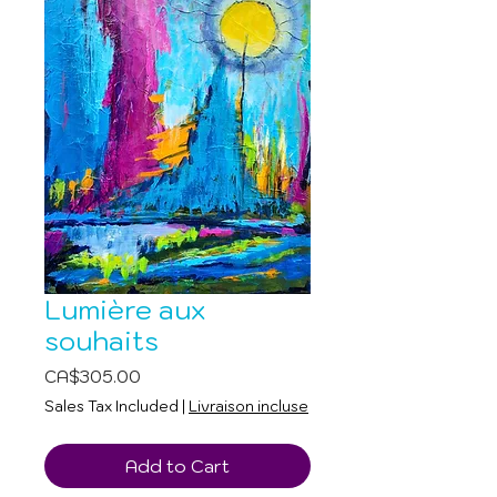
Lumière aux
souhaits
Price
CA$305.00
Sales Tax Included
|
Livraison incluse
Add to Cart