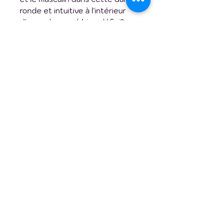
ronde et intuitive à l'intérieur
d'un cadre carré bien défini?
Un plaisir fou pour moi de
m'exprimer et de me vivre par la
peinture! Quelle sensation de
liberté et de connexion!
Artistiquement vôtre,
Geneviève
* Oeuvre disponible en
reproduction. Veuillez me
contacter directement pour
les reproductions. Merci.
Art abstrait contemporain
Technique :
acrylique sur