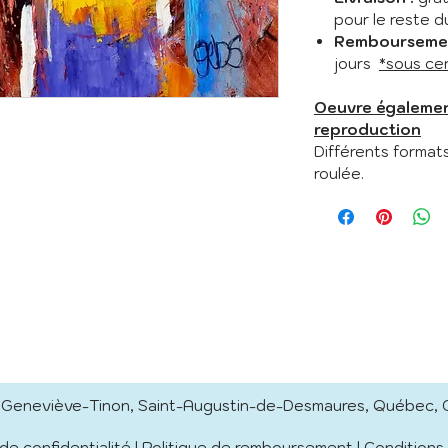
pour le reste 
Remboursemen
jours
*sous ce
Oeuvre égalemen
reproduction
Différents format
roulée.
e Geneviève-Tinon, Saint-Augustin-de-Desmaures, Québec,
 de confidentialité
|
Politique de remboursement
|
Conditions