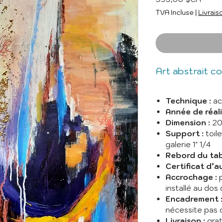
TVA Incluse
|
Livrais
Art abstrait c
Technique :
acr
Année de réali
Dimension :
20
Support :
toil
galerie 1" 1/4
Rebord du tab
Certificat d’a
Accrochage :
p
installé au dos
Encadrement 
nécessite pas
Livraison :
g
ra