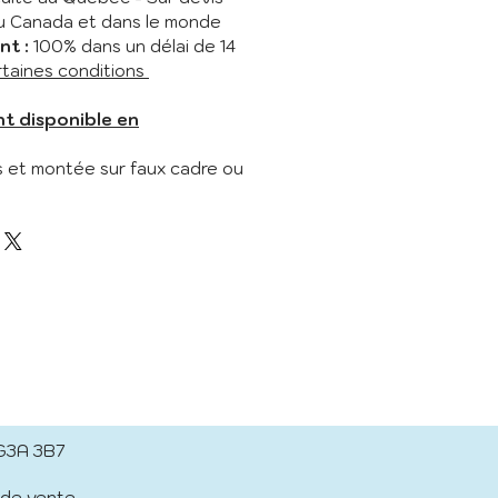
du Canada et dans le monde
t :
100% dans un délai de 14
rtaines conditions
t disponible en
s et montée sur faux cadre ou
 G3A 3B7
 de vente