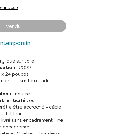
on incluse
Vendu
ontemporain
ylique sur toile
sation :
2022
 x 24 pouces
e montée sur faux cadre
leau :
neutre
uthenticité
:
oui
rêt à être accroché - câble
 du tableau.
:
livré sans encadrement - ne
 d’encadrement
tuite au Québec -
Sur devis