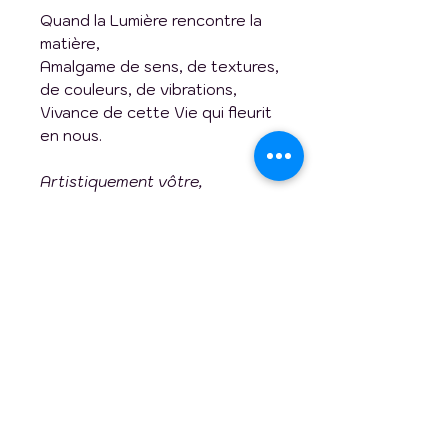
Quand la Lumière rencontre la
matière,
Amalgame de sens, de textures,
de couleurs, de vibrations,
Vivance de cette Vie qui fleurit
en nous.
Artistiquement vôtre,
Geneviève
Art abstrait contemporain
Technique :
acrylique sur
toile et médium mixte
Année de réalisation :
2023
Dimension :
24 x 24 pouces
132, rue Geneviève-Tinon, Saint-
Support :
toile montée sur
Augustin-de-Desmaures, Québec,
faux cadre galerie 1" 1/2
G3A 3B7
Rebord du tableau :
couleur