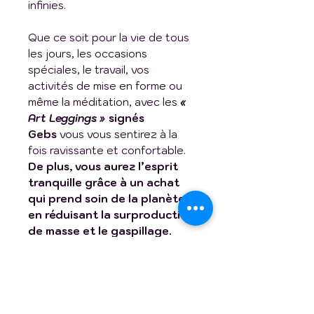
infinies.
Que ce soit pour la vie de tous
les jours, les occasions
spéciales, le travail, vos
activités de mise en forme ou
même la méditation, avec les
«
Art Leggings »
signés
Gebs
vous vous sentirez à la
fois ravissante et confortable.
De plus, vous aurez l’esprit
tranquille grâce à un achat
qui prend soin de la planète
en réduisant la surproduction
de masse et le gaspillage.
- 82 % polyester, 18 % spandex
- Extensible dans les quatre
sens, ce qui signifie que le tissu
s'étire et se rétablit sur les